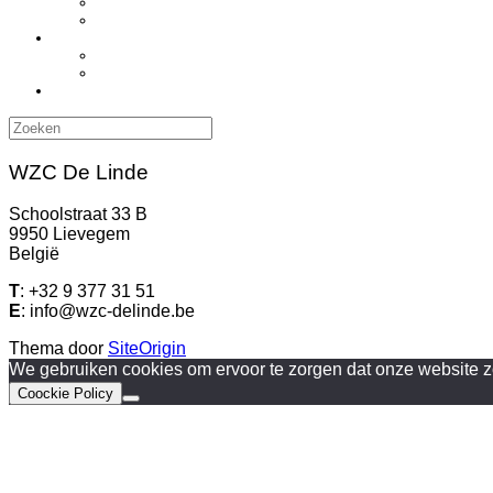
Zoeken
naar:
WZC De Linde
Schoolstraat 33 B
9950 Lievegem
België
T
: +32 9 377 31 51
E
: info@wzc-delinde.be
Thema door
SiteOrigin
We gebruiken cookies om ervoor te zorgen dat onze website zo 
Coockie Policy