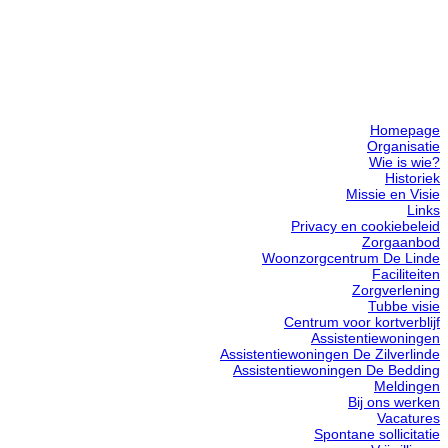
Homepage
Organisatie
Wie is wie?
Historiek
Missie en Visie
Links
Privacy en cookiebeleid
Zorgaanbod
Woonzorgcentrum De Linde
Faciliteiten
Zorgverlening
Tubbe visie
Centrum voor kortverblijf
Assistentiewoningen
Assistentiewoningen De Zilverlinde
Assistentiewoningen De Bedding
Meldingen
Bij ons werken
Vacatures
Spontane sollicitatie