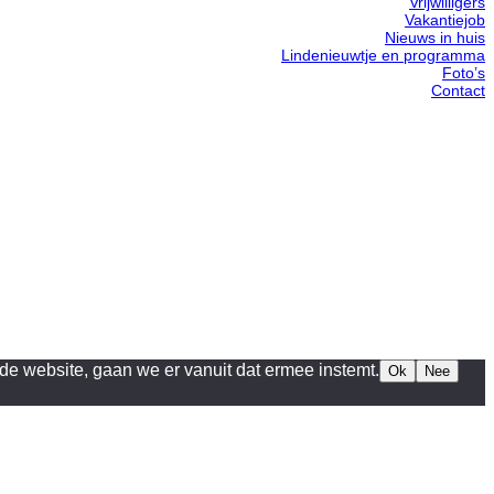
Vrijwilligers
Vakantiejob
Nieuws in huis
Lindenieuwtje en programma
Foto’s
Contact
de website, gaan we er vanuit dat ermee instemt.
Ok
Nee